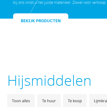
bij ons vindt u het juiste materieel. Zowel voor verkoop 
BEKIJK PRODUCTEN
Hijsmiddelen
Toon alles
Te huur
Te koop
Lijmkr