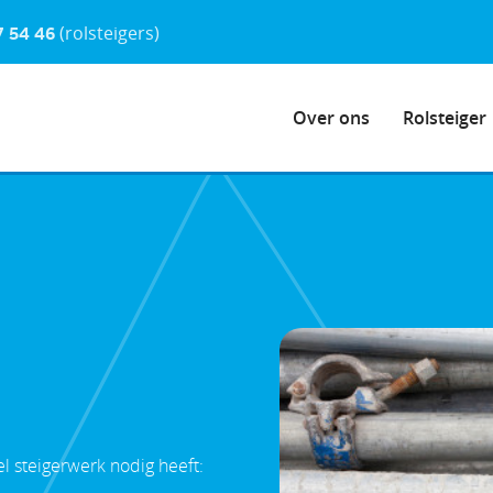
7 54 46
(rolsteigers)
Over ons
Rolsteiger
l steigerwerk nodig heeft: